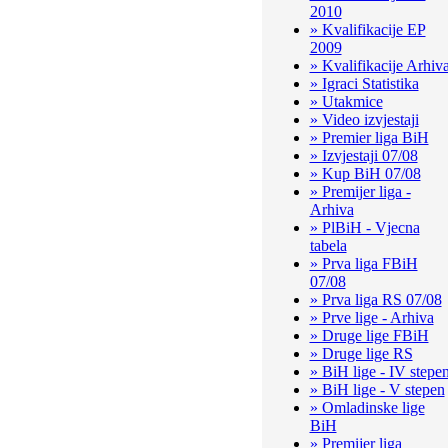
2010
» Kvalifikacije EP
2009
» Kvalifikacije Arhiv
» Igraci Statistika
» Utakmice
» Video izvjestaji
» Premier liga BiH
» Izvjestaji 07/08
» Kup BiH 07/08
» Premijer liga -
Arhiva
» PlBiH - Vjecna
tabela
» Prva liga FBiH
07/08
» Prva liga RS 07/08
» Prve lige - Arhiva
» Druge lige FBiH
» Druge lige RS
» BiH lige - IV stepe
» BiH lige - V stepen
» Omladinske lige
BiH
» Premijer liga