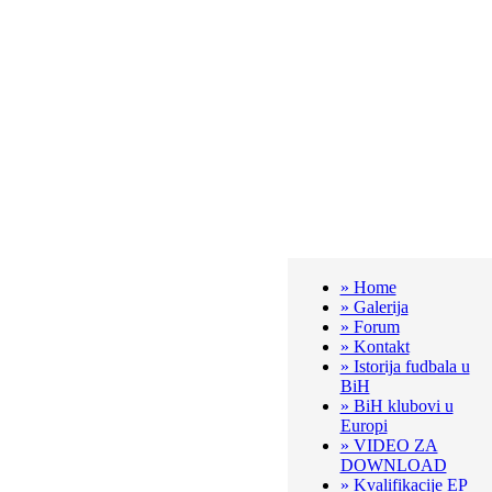
» Home
» Galerija
» Forum
» Kontakt
» Istorija fudbala u
BiH
» BiH klubovi u
Europi
» VIDEO ZA
DOWNLOAD
» Kvalifikacije EP