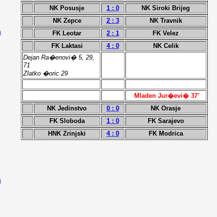
NK Posusje
1 : 0
NK Siroki Brijeg
NK Zepce
2 : 3
NK Travnik
a
FK Leotar
2 : 1
FK Velez
FK Laktasi
4 : 0
NK Celik
Dejan Ra�enovi� 5, 29,
71
Zlatko �oric 29
Mladen Jur�evi� 37'
NK Jedinstvo
0 : 0
NK Orasje
FK Sloboda
1 : 0
FK Sarajevo
HNK Zrinjski
4 : 0
FK Modrica
n