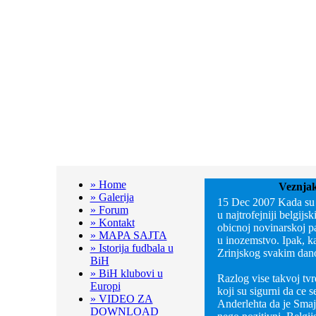
» Home
Veznjak
» Galerija
15 Dec 2007
Kada su 
» Forum
u najtrofejniji belgij
» Kontakt
obicnoj novinarskoj pa
» MAPA SAJTA
u inozemstvo. Ipak, k
» Istorija fudbala u
Zrinjskog svakim dan
BiH
» BiH klubovi u
Razlog vise takvoj tvr
Europi
koji su sigurni da ce s
» VIDEO ZA
Anderlehta da je Smaji
DOWNLOAD