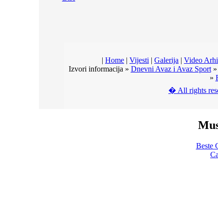
|
Home
|
Vijesti
|
Galerija
|
Video Arh
Izvori informacija »
Dnevni Avaz i Avaz Sport
»
� All rights r
Mus
Beste 
Ca