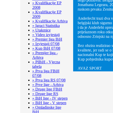
nego pozitivni. Belgij
» Kvalifikacije EP
Jonathana Legeara, 20-
2008
ruskom prvaku Zenitu, 
» Kvalifikacije EP
2009
Anderlecht trazi dva v
» Kvalifikacije Arhiva
belgijski klub sigurno
» Igraci Statistika
i da je Anderleht opr
» Utakmice
prijelaznom roku otku
» Video izvjestaji
odnosno Zrinjski na nj
» Premier liga BiH
» Izvjestaji 07/08
Bez obzira realizirao s
» Kup BiH 07/08
kvalitete, jer radi se 
» Premijer liga -
nacionalni Kup te koj
Arhiva
Kup pobjednika kupov
» PlBiH - Vjecna
tabela
AVAZ SPORT
» Prva liga FBiH
07/08
» Prva liga RS 07/08
» Prve lige - Arhiva
» Druge lige FBiH
» Druge lige RS
» BiH lige - IV stepen
» BiH lige - V stepen
» Omladinske lige
BiH