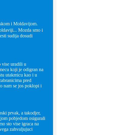
rskom i Moldavijom.
oldaviji... Mozda smo i
esti sudija dosudi
 vise uradili u
mecu koji je odigran na
stu utakmicu kao i u
zabranicima pred
 nam se jos poklopi i
ski prvak, a takodjer,
tnjom pobjedom osigurali
o sto vise igraca na
svega zahvaljujuci