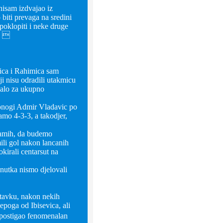
isam izdvajao iz
biti prevaga na sredini
 poklopiti i neke druge
.. 
ica i Rahimica sam
ji nisu odradili utakmicu
jalo za ukupno
zonogi Admir Vladavic po
amo 4-3-3, a takodjer,
 samih, da budemo
ili gol nakon lancanih
okirali centarsut na
enutka nismo djelovali
stavku, nakon nekih
epoga od Ibisevica, ali
 postigao fenomenalan