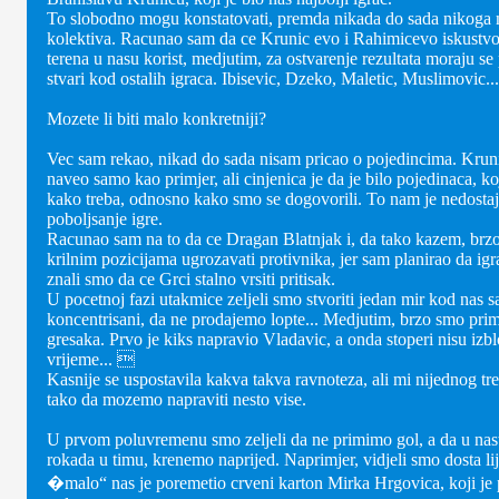
To slobodno mogu konstatovati, premda nikada do sada nikoga n
kolektiva. Racunao sam da ce Krunic evo i Rahimicevo iskustvo 
terena u nasu korist, medjutim, za ostvarenje rezultata moraju se
stvari kod ostalih igraca. Ibisevic, Dzeko, Maletic, Muslimovic.
Mozete li biti malo konkretniji?
Vec sam rekao, nikad do sada nisam pricao o pojedincima. Krun
naveo samo kao primjer, ali cinjenica je da je bilo pojedinaca, ko
kako treba, odnosno kako smo se dogovorili. To nam je nedosta
poboljsanje igre.
Racunao sam na to da ce Dragan Blatnjak i, da tako kazem, br
krilnim pozicijama ugrozavati protivnika, jer sam planirao da igr
znali smo da ce Grci stalno vrsiti pritisak.
U pocetnoj fazi utakmice zeljeli smo stvoriti jedan mir kod nas
koncentrisani, da ne prodajemo lopte... Medjutim, brzo smo prim
gresaka. Prvo je kiks napravio Vladavic, a onda stoperi nisu izbl
vrijeme... 
Kasnije se uspostavila kakva takva ravnoteza, ali mi nijednog tr
tako da mozemo napraviti nesto vise.
U prvom poluvremenu smo zeljeli da ne primimo gol, a da u na
rokada u timu, krenemo naprijed. Naprimjer, vidjeli smo dosta lij
�malo“ nas je poremetio crveni karton Mirka Hrgovica, koji je