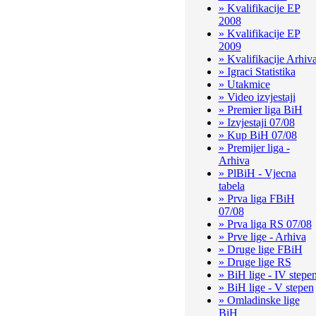
» Kvalifikacije EP
2008
» Kvalifikacije EP
2009
» Kvalifikacije Arhiv
» Igraci Statistika
» Utakmice
» Video izvjestaji
» Premier liga BiH
» Izvjestaji 07/08
» Kup BiH 07/08
» Premijer liga -
Arhiva
» PlBiH - Vjecna
tabela
» Prva liga FBiH
07/08
» Prva liga RS 07/08
» Prve lige - Arhiva
» Druge lige FBiH
» Druge lige RS
» BiH lige - IV stepe
» BiH lige - V stepen
» Omladinske lige
BiH