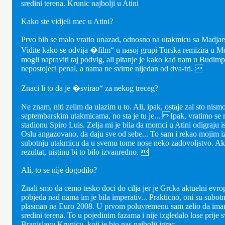
sredini terena. Krunic najbolji u Atini
Kako ste vidjeli mec u Atini?
Prvo bih se malo vratio unazad, odnosno na utakmicu sa Madja
Vidite kako se odvija �film“ u nasoj grupi Turska remizira u M
mogli napraviti taj podvig, ali pitanje je kako kad nam u Budimp
nepostojeci penal, a nama ne svirne nijedan od dva-tri. 
Znaci li to da je �svirao“ za nekog treceg?
Ne znam, niti zelim da ulazim u to. Ali, ipak, ostaje zal sto nismo
septembarskim utakmicama, no sta je tu je... Ipak, vratimo se 
stadionu Spiro Luis. Zelja mi je bila da momci u Atini odigraju i
Oslu angazovano, da daju sve od sebe... To sam i rekao mojim i
subotnju utakmicu da u svemu tome nose neko zadovoljstvo. Ako
rezultat, uistinu bi to bilo izvanredno. 
Ali, to se nije dogodilo?
Znali smo da cemo tesko doci do cilja jer je Grcka aktuelni evrop
pobjeda nad nama im je bila imperativ... Prakticno, oni su subo
plasman na Euro 2008. U prvom poluvremenu sam zelio da imam
sredini terena. To u pojedinim fazama i nije izgledalo lose prije 
Branislavu Krunicu, koji je bio nas najbolji igrac.