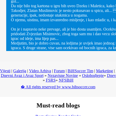
gol...
Da nije bilo tog kartona u igru bih uveo Dzeku i Maletica, kako bi
Takodjer, Zlatan Muslimovic je nesto pokusavao u spicu, ali... 
generacije, ipak, nedostaje utakmica u nogama.
O njemu, uistinu, imam izvanredno misljenje, i kao mladic u, i k
On je i napravio neke prevage, ali je bio dosta usamljen. Oceki
pridodati Zvjezdan Misimovic, zbog toga sam mu i dao vecu slobo
igrac od ideje, ima lijep pas...
Medjutim, bio je dobro cuvan, na ledjima je uvijek imao jednog i
igraca. S druge strane, vise sam ocekivao od bocnih igraca, za 
Vijesti
|
Galerija
|
Video Arhiva
|
Forum
|
BiHSoccer Tim
|
Marketing
|
»
Dnevni Avaz i Avaz Sport
»
Nezavisne Novine
»
Oslobodjenje
»
Dnevn
»
FSRS
»
NFSBiH
� All rights reserved by www.bihsoccer.com
Must-read blogs