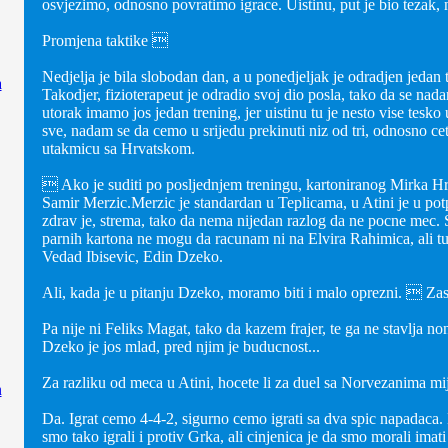
osvjezimo, odnosno povratimo igrace. Uistinu, put je bio tezak, 
Promjena taktike 
Nedjelja je bila slobodan dan, a u ponedjeljak je odradjen jedan 
a
Takodjer, fizioterapeut je odradio svoj dio posla, tako da se na
utorak imamo jos jedan trening, jer uistinu tu je nesto vise tesko
sve, nadam se da cemo u srijedu prekinuti niz od tri, odnosno c
utakmicu sa Hrvatskom.
 Ako je suditi po posljednjem treningu, kartoniranog Mirka Hr
Samir Merzic.Merzic je standardan u Teplicama, u Atini je u potp
zdrav je, strema, tako da nema nijedan razlog da ne pocne mec. 
parnih kartona ne mogu da racunam ni na Elvira Rahimica, ali t
Vedad Ibisevic, Edin Dzeko.
Ali, kada je u pitanju Dzeko, moramo biti i malo oprezni.  Za
Pa nije ni Feliks Magat, tako da kazem frajer, te ga ne stavlja n
Dzeko je jos mlad, pred njim je buducnost...
Za razliku od meca u Atini, hocete li za duel sa Norvezanima mij
n
Da. Igrat cemo 4-4-2, sigurno cemo igrati sa dva spic napadaca.
smo tako igrali i protiv Grka, ali cinjenica je da smo morali imat