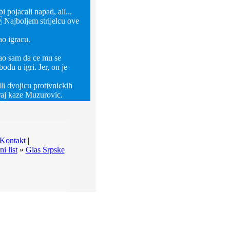
 pojacali napad, ali...
 Najboljem strijelcu ove
ao igracu.
vao sam da ce mu se
du u igri. Jer, on je
li dvojicu protivnickih
kraj kaze Muzurovic.
Kontakt
|
i list
»
Glas Srpske