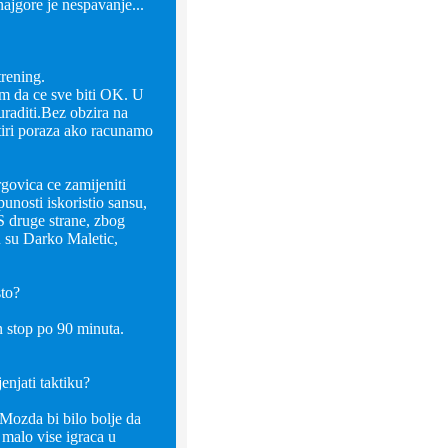
najgore je nespavanje...
trening.
dam da ce sve biti OK. U
 uraditi.Bez obzira na
etiri poraza ako racunamo
govica ce zamijeniti
unosti iskoristio sansu,
S druge strane, zbog
u su Darko Maletic,
sto?
on stop po 90 minuta.
enjati taktiku?
 Mozda bi bilo bolje da
i malo vise igraca u