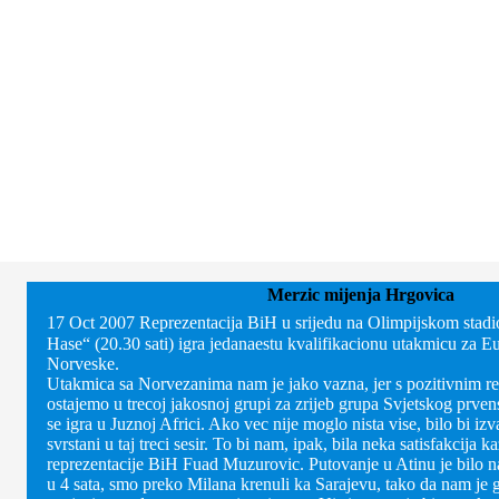
Merzic mijenja Hrgovica
17 Oct 2007
Reprezentacija BiH u srijedu na Olimpijskom sta
Hase“ (20.30 sati) igra jedanaestu kvalifikacionu utakmicu za E
Norveske.
Utakmica sa Norvezanima nam je jako vazna, jer s pozitivnim r
ostajemo u trecoj jakosnoj grupi za zrijeb grupa Svjetskog prven
se igra u Juznoj Africi. Ako vec nije moglo nista vise, bilo bi izv
svrstani u taj treci sesir. To bi nam, ipak, bila neka satisfakcija k
reprezentacije BiH Fuad Muzurovic.
Putovanje u Atinu je bilo 
u 4 sata, smo preko Milana krenuli ka Sarajevu, tako da nam je gla