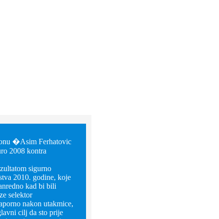
dionu �Asim Ferhatovic
uro 2008 kontra
ezultatom sigurno
stva 2010. godine, koje
anredno kad bi bili
aze selektor
naporno nakon utakmice,
vni cilj da sto prije