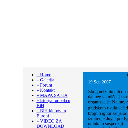
» Home
» Galerija
19 Sep 2007
» Forum
» Kontakt
Zbog neizmirenih ob
» MAPA SAJTA
daljneg takmičenja su
» Istorija fudbala u
organizacije. Naime, 
BiH
gradskom rivalu već 
» BiH klubovi u
brojnih ignorisanja o
Europi
izmirenje duga, preds
» VIDEO ZA
odluku o suspenziji.
DOWNLOAD