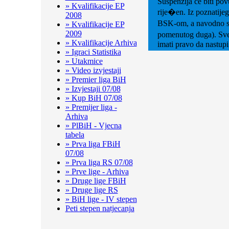
Suspenzija će biti pov
» Kvalifikacije EP
rije�en. Iz poznatijeg
2008
BSK-om, a navodno su u
» Kvalifikacije EP
2009
pomenutog duga). Sve
» Kvalifikacije Arhiva
imati pravo da nastup
» Igraci Statistika
» Utakmice
» Video izvjestaji
» Premier liga BiH
» Izvjestaji 07/08
» Kup BiH 07/08
» Premijer liga -
Arhiva
» PlBiH - Vjecna
tabela
» Prva liga FBiH
07/08
» Prva liga RS 07/08
» Prve lige - Arhiva
» Druge lige FBiH
» Druge lige RS
» BiH lige - IV stepen
Peti stepen natjecanja