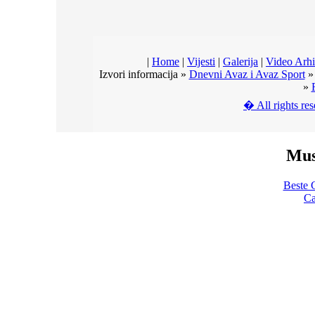
|
Home
|
Vijesti
|
Galerija
|
Video Arh
Izvori informacija »
Dnevni Avaz i Avaz Sport
»
� All rights r
Mus
Beste 
Ca