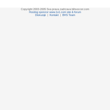
Copyright 2003-2005 Sva prava zadrzava bihsoccer.com
Hosting sponzor www.1o1.com site & forum
Diskusije
|
Kontakt
|
BHS Team