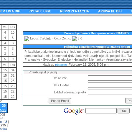
R LIGA BIH
OSTALE LIGE
REPREZENTACIJA
ARHIVA PL BIH
BH
MP
Pts
4
10
Premier liga Bosne i Hercegovine sezona 2004/2005
4
8
Leotar Trebinje - Celik Zenica
2:0
4
8
Prijateljske utakmice reprezentacija igrane u srijedu
2
2
Prijateljske utakmice igrane u srijedu ponudile su nekoliko zanimljivih rezultat
3
1
pomenuti kako ni u jednom od �dvoboja velikana� nije bilo pobjednika. Ta
5
0
Francuske - Svedske, Engleske - Holandije i Njemacke - Argentine zavrsile
Napisao
February 13, 2005, 5:06 p
MP
Pts
bihsoccer
15
34
Posalji vijest prijatelju
15
32
Vase ime
15
25
Vas E-Mail
15
23
15
22
E-Mail adresa prijatelja
15
22
04
38
3522
2005
+1
no
: [
2
]
[
235
]
stika