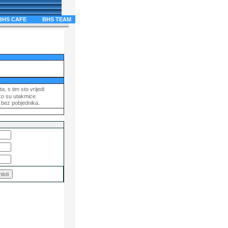
S CAFE
BHS TEAM
a, s tim sto vrijedi
ko su utakmice
 bez pobjednika.
m