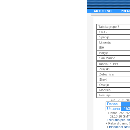
AKTUELNO
PREMIE
Tabela grupe 7
SiCG
Spanija
Litvanija
BiH
Belgija
San Marino
Tabela PL BiH
Zrinjski
Zeljeznicar
Siroki
Orasje
Modrica
Posusje
Od 12-02-20
Danas
Ukupno
15
Danas: 25/02/
02:18:16 GMT
+
Trenutno prisut
+ Rekord u min: 
+
Bihsoccer stati